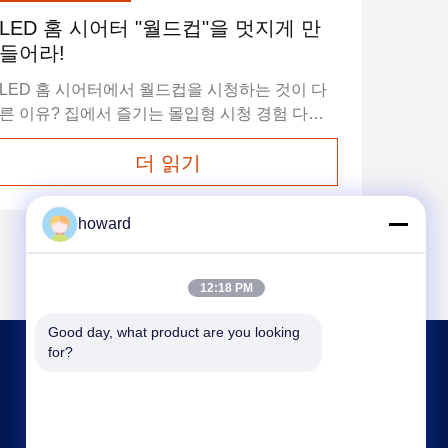
LED 홈 시어터 "월드컵"을 멋지게 만
들어라!
LED 홈 시어터에서 월드컵을 시청하는 것이 다
른 이유? 집에서 즐기는 몰입형 시청 경험 다음
과 함께 영화관 수준의 시각적 효과를 거실로 가
더 읽기
져오세요.홈 시어터 LED 디스플레이. 16:9 화면
비와 2K, 4K 또는 8K 해상도를 지원하는 LED 홈
시어터는 생생한 색상과 놀라운 명암비
howard
(40,000:1)로 초선명 이미지를 제공합니다. 홈 시
어터 LED 디스플레이는 일반 TV보다 5~10배 크
고, 기존 프로젝터보다 4~8배 밝아 진정한 몰입
12:18 PM
형 경험을 보장합니다. 낮이든 밤이든. LED 디스
플레이 화면으로 홈 시어터를 더욱 돋보이게 합
Good day, what product are you looking 
for?
니...
문의하기
howard@hscxled.com