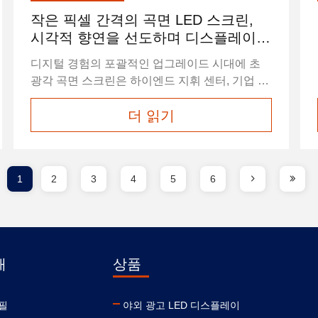
작은 픽셀 간격의 곡면 LED 스크린,
시각적 향연을 선도하며 디스플레이의
경계를 재정의합니다
디지털 경험의 포괄적인 업그레이드 시대에 초
광각 곡면 스크린은 하이엔드 지휘 센터, 기업 전
시관, 디지털 허브 등 다양한 시나리오의 핵심 매
더 읽기
체로 자리 잡았습니다. HSCXLED는 강력한 기
술력으로 소형 피치 LED 디스플레이 스크린과
COB LED 스크린 솔루션을 통해 핵심 시나리오
에서 초광각 및 초고해상도 곡면 디스플레이의
1
2
3
4
5
6
적용 과제를 성공적으로 극복하고, 내부 곡면 코
너 스크린의 개념부터 대규모 구현까지 선도하
며 업계 기술 표준을 재정의하고 있습니다. 이 획
기적인 곡면 LED 디스플레이는 HSCXLED가 자
체 개발한 소형 피치 ...
개
상품
필
야외 광고 LED 디스플레이