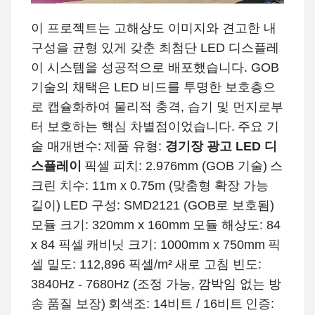
이 프로젝트는 고해상도 이미지와 견고한 내
구성을 균형 있게 갖춘 최첨단 LED 디스플레
이 시스템을 성공적으로 배포했습니다. GOB
기술의 채택은 LED 비드를 투명한 보호층으
로 캡슐화하여 물리적 충격, 습기 및 먼지로부
터 보호하는 핵심 차별점이었습니다.
주요 기
술 매개변수:
제품 유형:
경기장 광고 LED 디
스플레이
픽셀 피치: 2.976mm (GOB 기술)
스
크린 치수: 11m x 0.75m (맞춤형 확장 가능
길이)
LED 구성: SMD2121 (GOB로 보호됨)
모듈 크기: 320mm x 160mm
모듈 해상도: 84
x 84 픽셀
캐비닛 크기: 1000mm x 750mm
픽
셀 밀도: 112,896 픽셀/m²
새로 고침 빈도:
3840Hz - 7680Hz (조정 가능, 깜박임 없는 방
송 품질 보장)
회색조: 14비트 / 16비트
인증: