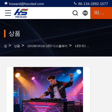
howard@hscxled.com
86-134-2892-1577
따옴표
상품
>
>
>
집
상품
크리에이티브 LED 디스플레이
LED DJ 부스, 6단 접이식 DJ 테이블 파사드 LED 디스플레이 스크린