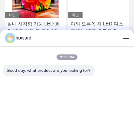
화면
화면
실내 사각형 기둥 LED 화
야외 오른쪽 각 LED 디스
면 90도 기둥 몸 모양 LED
플레이 90도 오른쪽 각
howard
디스플레이 직립 기둥 LED
LED 디스플레이 화면
디스플레이 화면
최고의 가격을 얻으십시오
최고의 가격을 얻으십시오
9:56 PM
Good day, what product are you looking for?
SHENZHEN H&S INNOVATION
TECHNOLOGY CO., LTD
howard@hscxled.com
86-134-2892-1577