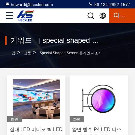
howard@hscxled.com
86-134-2892-1577
따옴표
키워드 [ special shaped screen ] 일치 99 상품
>
>
집
상품
Special Shaped Screen 온라인 제조사
화면
화면
실내 LED 비디오 벽 LED
양면 방수 P4 LED 디스