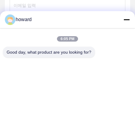
howard
보내기
6:05 PM
Good day, what product are you looking for?
SHENZHEN H&S INNOVATION
TECHNOLOGY CO., LTD
howard@hscxled.com
86-134-2892-1577
4층, 2층, 건물, 원양 산업구, 콰오토 커뮤니티, 푸하이 거리, 바
오안 지구,?? 진 시, 광둥 성, 중국