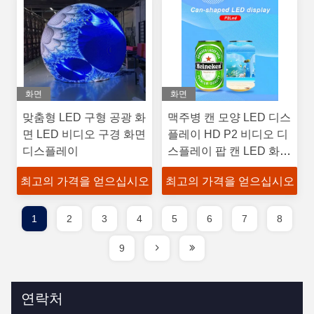
화면
화면
맞춤형 LED 구형 공광 화
맥주병 캔 모양 LED 디스
면 LED 비디오 구경 화면
플레이 HD P2 비디오 디
디스플레이
스플레이 팝 캔 LED 화면
유연한 맥주병 디스플레
최고의 가격을 얻으십시오
최고의 가격을 얻으십시오
이
1
2
3
4
5
6
7
8
9
연락처