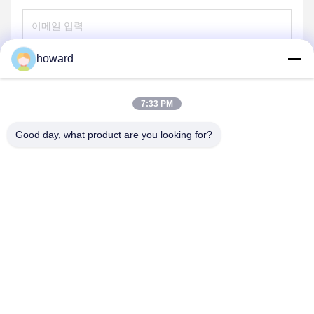
howard
보내기
7:33 PM
Good day, what product are you looking for?
SHENZHEN H&S INNOVATION
TECHNOLOGY CO., LTD
howard@hscxled.com
86-134-2892-1577
4층, 2층, 건물, 원양 산업구, 콰오토 커뮤니티, 푸하이 거리, 바