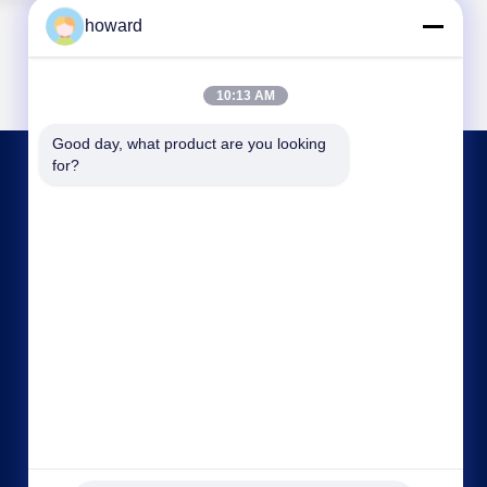
howard
10:13 AM
Good day, what product are you looking 
for?
문의하기
howard@hscxled.com
86-134-2892-1577
4층, 2층, 건물, 원양 산업구, 콰오토 커뮤니티, 푸
하이 거리, 바오안 지구,?? 진 시, 광둥 성, 중국