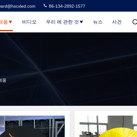
ard@hscxled.com
86-134-2892-1577
제품
비디오
우리 에 관한 것
뉴스
사건
 제품