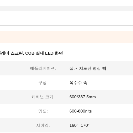
플레이 스크린
,
COB 실내 LED 화면
애플리케이션:
실내 지도된 영상 벽
구성:
옥수수 속
캐비닛 크기:
600*337.5mm
명도:
600-800nits
시야각:
160°, 170°