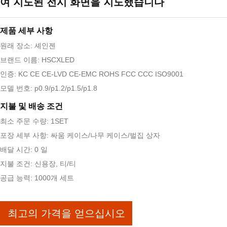
여 지도된 전시 화면을 지도했습니다
제품 세부 사항
원래 장소: 셰인젠
브랜드 이름: HSCXLED
인증: KC CE CE-LVD CE-EMC ROHS FCC CCC ISO9001
모델 번호: p0.9/p1.2/p1.5/p1.8
지불 및 배송 조건
최소 주문 수량: 1SET
포장 세부 사항: 싸움 케이스/나무 케이스/벌집 상자
배달 시간: 0 일
지불 조건: 신용장, 티/티
공급 능력: 1000개 세트
최고의 가격을 얻으십시오