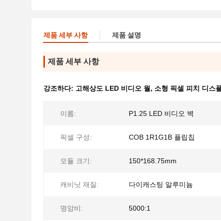
제품 세부 사항
제품 설명
제품 세부 사항
강조하다:
고해상도 LED 비디오 월
,
소형 픽셀 피치 디스
이름:
P1.25 LED 비디오 벽
픽셀 구성:
COB 1R1G1B 플립칩
모듈 크기:
150*168.75mm
캐비닛 재질:
다이캐스팅 알루미늄
명암비:
5000:1