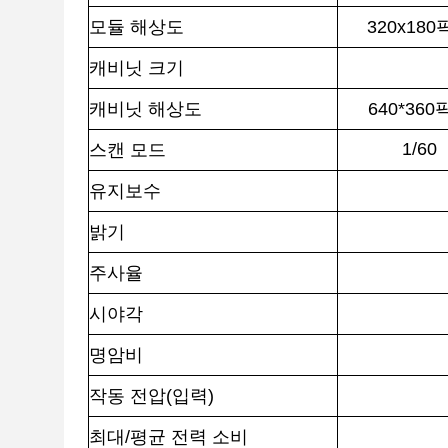
모듈 해상도
320x18
캐비닛 크기
캐비닛 해상도
640*36
1/60
스캔 모드
유지보수
밝기
주사율
시야각
명암비
작동 전압(입력)
최대/평균 전력 소비